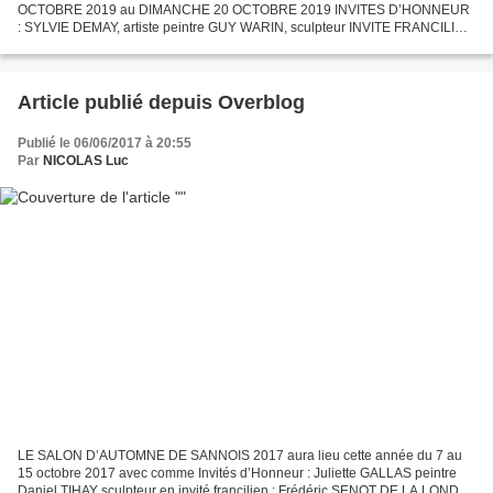
OCTOBRE 2019 au DIMANCHE 20 OCTOBRE 2019 INVITES D’HONNEUR
: SYLVIE DEMAY, artiste peintre GUY WARIN, sculpteur INVITE FRANCILIEN
: JEAN-PIERRE DEGUILLEMENOT sculpteur sur verre REGARD SUR…
ROLAND...
Article publié depuis Overblog
Publié le 06/06/2017 à 20:55
Par
NICOLAS Luc
LE SALON D’AUTOMNE DE SANNOIS 2017 aura lieu cette année du 7 au
15 octobre 2017 avec comme Invités d’Honneur : Juliette GALLAS peintre
Daniel TIHAY sculpteur en invité francilien : Frédéric SENOT DE LA LONDE