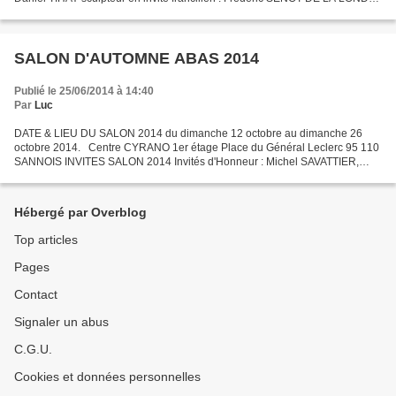
plasticien et regard sur… Martine CANILLAC...
SALON D'AUTOMNE ABAS 2014
Publié le 25/06/2014 à 14:40
Par
Luc
DATE & LIEU DU SALON 2014 du dimanche 12 octobre au dimanche 26
octobre 2014. Centre CYRANO 1er étage Place du Général Leclerc 95 110
SANNOIS INVITES SALON 2014 Invités d'Honneur : Michel SAVATTIER,
peintre abstrait Bernard METRANVE, sculpteur Invitée...
Hébergé par Overblog
Top articles
Pages
Contact
Signaler un abus
C.G.U.
Cookies et données personnelles