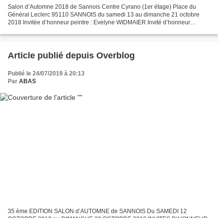
Salon d’Automne 2018 de Sannois Centre Cyrano (1er étage) Place du
Général Leclerc 95110 SANNOIS du samedi 13 au dimanche 21 octobre
2018 Invitée d’honneur peintre : Evelyne WIDMAIER Invité d’honneur
sculpteur : Marcelo CARPANETO Invité d’honneur francilien...
Article publié depuis Overblog
Publié le 24/07/2019 à 20:13
Par
ABAS
35 ème EDITION SALON d’AUTOMNE de SANNOIS Du SAMEDI 12