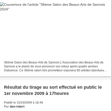
36ème Salon des Beaux-Arts de Sannois L’Association des Beaux-Arts de
Sannois a le plaisir de vous annoncer son retour après quatre années
d'absence. Ce 36ème salon très prometteur exposera 80 artistes talentueux,
peintres, sculpteurs, graveurs, plasticiens,...
Résultat du tirage au sort effectué en public le
1er novembre 2009 à 17heures
Publié le 15/10/2009 à 18:46
Par
dan-robert