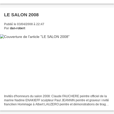
suivante: salonautomneabas@gmail.com...
LE SALON 2008
Publié le 03/04/2008 à 22:47
Par
dan-robert
Invités d'honneurs du salon 2008: Claude FAUCHERE peintre officiel de la
marine Nadine ENAKIEFF sculpteur Paul JEANNIN peintre et graveur i nvité
francilien Hommage à Albert LAUZERO peintre et démonstrations de tirage
de gravures par Michel EISENZOPF...