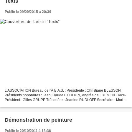
Texts
Publié le 09/09/2015 à 20:39
L'ASSOCIATION Bureau de l'A.B.A.S. : Présidente : Christiane BLESSON
Présidents honoraires : Jean Claude COUDUN, Andrée de FREMONT Vice-
Président : Gilles GRUPE Trésorière : Jeanine RUDLOFF Secrétaire : Marie
Jo DELAFRESNAYE Commissaire du Salon : Andrée...
Démonstration de peinture
Publié le 20/10/2011 à 18:36