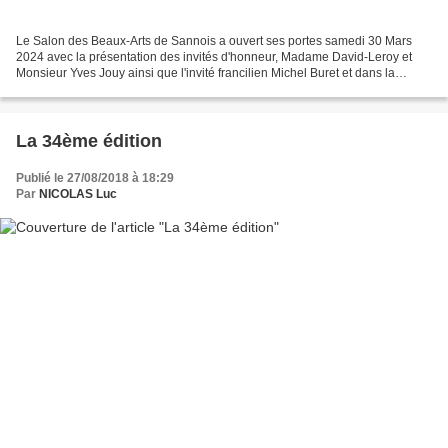
Le Salon des Beaux-Arts de Sannois a ouvert ses portes samedi 30 Mars
2024 avec la présentation des invités d'honneur, Madame David-Leroy et
Monsieur Yves Jouy ainsi que l'invité francilien Michel Buret et dans la
catégorie "Regard sur..." avec Guenaëlle...
La 34ème édition
Publié le 27/08/2018 à 18:29
Par
NICOLAS Luc