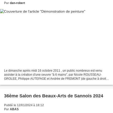
Par
dan-robert
Le dimanche après midi 16 octobre 2011 , un public nombreux est venu
assister à la création d'une oeuvre "à 6 mains", par Nicole ROUSSEAU-
GROLEE, Philippe AUTEFAGE et Andrée de FREMONT (de gauche à droite,
sur la photo ci-dessous) . La partie a été animée......
36ème Salon des Beaux-Arts de Sannois 2024
Publié le 12/01/2024 à 18:12
Par
ABAS