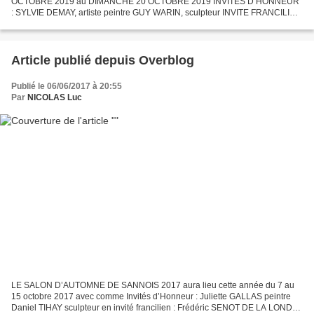
OCTOBRE 2019 au DIMANCHE 20 OCTOBRE 2019 INVITES D’HONNEUR
: SYLVIE DEMAY, artiste peintre GUY WARIN, sculpteur INVITE FRANCILIEN
: JEAN-PIERRE DEGUILLEMENOT sculpteur sur verre REGARD SUR…
ROLAND...
Article publié depuis Overblog
Publié le 06/06/2017 à 20:55
Par
NICOLAS Luc
LE SALON D’AUTOMNE DE SANNOIS 2017 aura lieu cette année du 7 au
15 octobre 2017 avec comme Invités d’Honneur : Juliette GALLAS peintre
Daniel TIHAY sculpteur en invité francilien : Frédéric SENOT DE LA LONDE