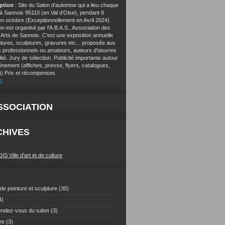
iption
: Site du Salon d'automne qui a lieu chaque
à Sannois 95110 (en Val d'Oise), pendant 8
en octobre (Exceptionnellement en Avril 2024).
n est organisé par l'A.B.A.S., Association des
Arts de Sannois. C'est une exposition annuelle
ntures, sculptures, gravures etc... proposée aux
es professionnels ou amateurs, auteurs d’œuvres
ité. Jury de sélection. Publicité importante autour
énement (affiches, presse, flyers, catalogues,
et) Prix et récompenses.
t
SSOCIATION
CHIVES
 Ville d'art et de culture
de peinture et sculpture
(30)
4)
endez-vous du salon
(3)
re
(3)