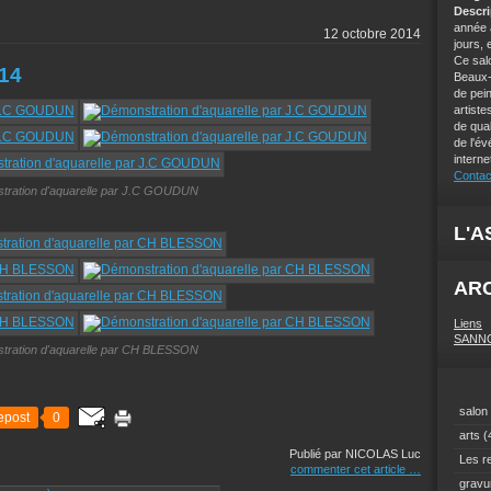
Descr
année 
12 octobre 2014
jours, 
Ce salo
014
Beaux-
de pei
artist
de qual
de l'év
intern
Contac
tration d'aquarelle par J.C GOUDUN
L'A
AR
Liens
SANNOIS
tration d'aquarelle par CH BLESSON
salon 
epost
0
arts
(
Publié par NICOLAS Luc
Les r
commenter cet article
…
gravu