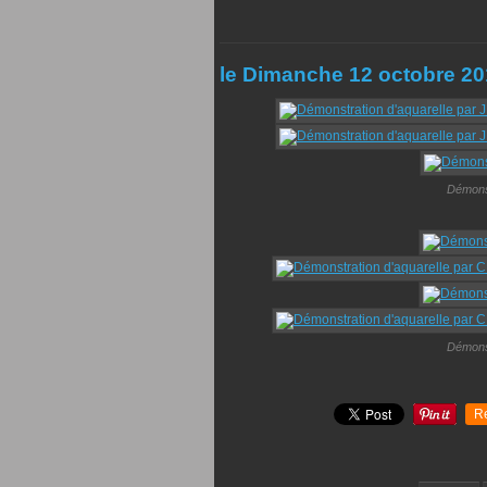
le Dimanche 12 octobre 2
Démons
Démons
R