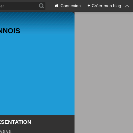
Connexion
+
Créer mon blog
ANNOIS
ÉSENTATION
 A.B.A.S.