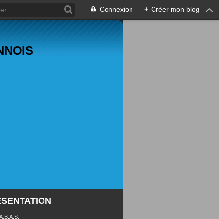
Connexion
+
Créer mon blog
ANNOIS
ÉSENTATION
 A.B.A.S.