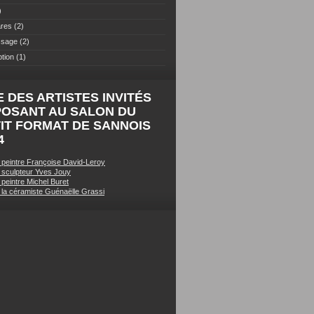
)
res
(2)
ssage
(2)
ption
(1)
E DES ARTISTES INVITÉS
POSANT AU SALON DU
IT FORMAT DE SANNOIS
4
u peintre Françoise David-Leroy
u sculpteur Yves Jouy
 peintre Michel Buret
e la céramiste Guénaëlle Grassi