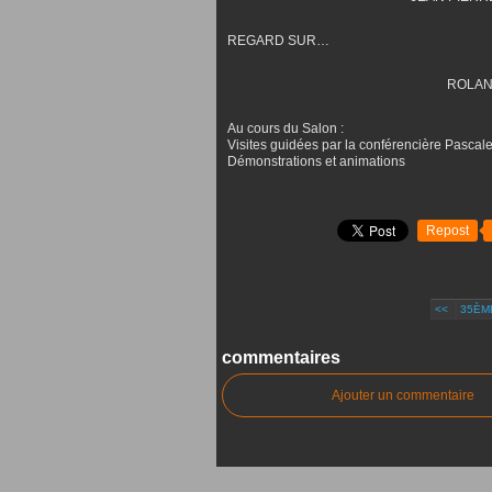
REGARD SUR…
ROLAND
Au cours du Salon :
Visites guidées par la conférencière Pascal
Démonstrations et animations
Repost
<<
35ÈME
commentaires
Ajouter un commentaire