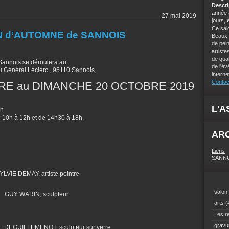
Descr
année 
27 mai 2019
jours, 
Ce salo
N d’AUTOMNE de SANNOIS
Beaux-
de pei
artist
de qual
Sannois se déroulera au
de l'év
Général Leclerc , 95110 Sannois,
intern
Contac
RE au DIMANCHE 20 OCTOBRE 2019
L'A
8h
10h à 12h et de 14h30 à 18h.
AR
Liens
SANNOIS
LVIE DEMAY, artiste peintre
salon 
GUY WARIN, sculpteur
arts
(
Les r
gravu
 DEGUILLEMENOT, sculpteur sur verre