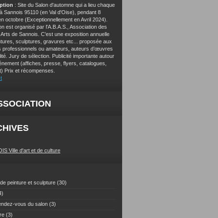
iption
: Site du Salon d'automne qui a lieu chaque
à Sannois 95110 (en Val d'Oise), pendant 8
en octobre (Exceptionnellement en Avril 2024).
n est organisé par l'A.B.A.S., Association des
Arts de Sannois. C'est une exposition annuelle
ntures, sculptures, gravures etc... proposée aux
es professionnels ou amateurs, auteurs d’œuvres
ité. Jury de sélection. Publicité importante autour
énement (affiches, presse, flyers, catalogues,
et) Prix et récompenses.
t
SSOCIATION
CHIVES
 Ville d'art et de culture
de peinture et sculpture
(30)
4)
endez-vous du salon
(3)
re
(3)