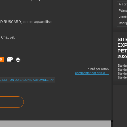
Art
(2
Palma
verni
 RUSCARD, peintre aquarelliste
inscri
e Chauvel,
SIT
EX
PET
202
0
Site d
Publié par ABAS
Site d
commenter cet article
…
Site du
Site d
 EDITION DU SALON D’AUTOMNE... >>