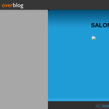
SALON
<<
35ÈME